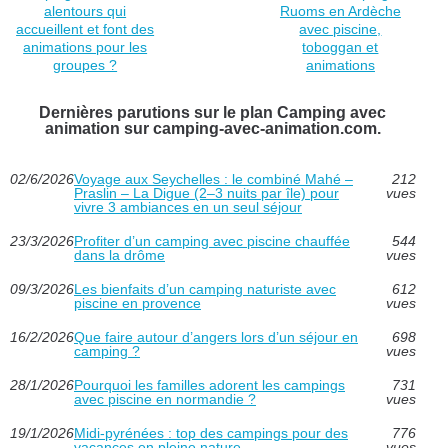
alentours qui
Ruoms en Ardèche
accueillent et font des
avec piscine,
animations pour les
toboggan et
groupes ?
animations
Dernières parutions sur le plan Camping avec
animation sur camping-avec-animation.com.
02/6/2026
Voyage aux Seychelles : le combiné Mahé –
212
Praslin – La Digue (2–3 nuits par île) pour
vues
vivre 3 ambiances en un seul séjour
23/3/2026
Profiter d’un camping avec piscine chauffée
544
dans la drôme
vues
09/3/2026
Les bienfaits d’un camping naturiste avec
612
piscine en provence
vues
16/2/2026
Que faire autour d’angers lors d’un séjour en
698
camping ?
vues
28/1/2026
Pourquoi les familles adorent les campings
731
avec piscine en normandie ?
vues
19/1/2026
Midi-pyrénées : top des campings pour des
776
vacances en pleine nature
vues