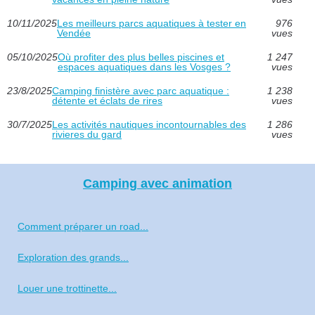
10/11/2025
Les meilleurs parcs aquatiques à tester en
976
Vendée
vues
05/10/2025
Où profiter des plus belles piscines et
1 247
espaces aquatiques dans les Vosges ?
vues
23/8/2025
Camping finistère avec parc aquatique :
1 238
détente et éclats de rires
vues
30/7/2025
Les activités nautiques incontournables des
1 286
rivieres du gard
vues
Camping avec animation
Comment préparer un road...
Exploration des grands...
Louer une trottinette...