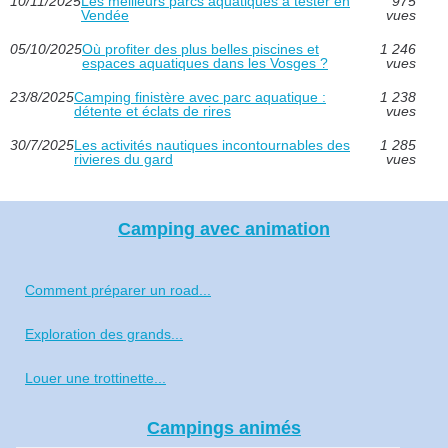
10/11/2025
Les meilleurs parcs aquatiques à tester en
975
Vendée
vues
05/10/2025
Où profiter des plus belles piscines et
1 246
espaces aquatiques dans les Vosges ?
vues
23/8/2025
Camping finistère avec parc aquatique :
1 238
détente et éclats de rires
vues
30/7/2025
Les activités nautiques incontournables des
1 285
rivieres du gard
vues
Camping avec animation
Comment préparer un road...
Exploration des grands...
Louer une trottinette...
Campings animés