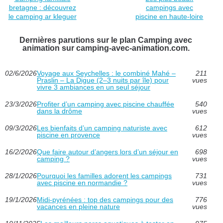
bretagne : découvrez
campings avec
le camping ar kleguer
piscine en haute-loire
Dernières parutions sur le plan Camping avec
animation sur camping-avec-animation.com.
02/6/2026
Voyage aux Seychelles : le combiné Mahé –
211
Praslin – La Digue (2–3 nuits par île) pour
vues
vivre 3 ambiances en un seul séjour
23/3/2026
Profiter d’un camping avec piscine chauffée
540
dans la drôme
vues
09/3/2026
Les bienfaits d’un camping naturiste avec
612
piscine en provence
vues
16/2/2026
Que faire autour d’angers lors d’un séjour en
698
camping ?
vues
28/1/2026
Pourquoi les familles adorent les campings
731
avec piscine en normandie ?
vues
19/1/2026
Midi-pyrénées : top des campings pour des
776
vacances en pleine nature
vues