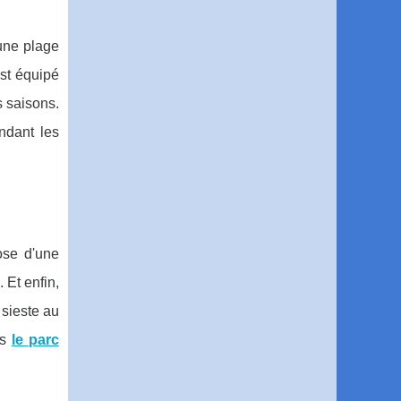
ne plage
est équipé
s saisons.
ndant les
ose d'une
 Et enfin,
 sieste au
ns
le parc