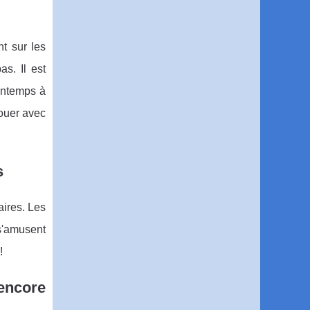
t sur les
s. Il est
intemps à
jouer avec
s
aires. Les
s'amusent
!
encore