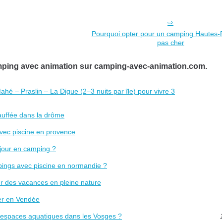
Pourquoi opter pour un camping Hautes
pas cher
amping avec animation sur camping-avec-animation.com.
hé – Praslin – La Digue (2–3 nuits par île) pour vivre 3
auffée dans la drôme
avec piscine en provence
éjour en camping ?
mpings avec piscine en normandie ?
r des vacances en pleine nature
ter en Vendée
et espaces aquatiques dans les Vosges ?