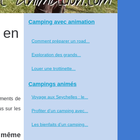
Camping avec animation
 en
Comment préparer un road...
Exploration des grands...
Louer une trottinette...
Campings animés
Voyage aux Seychelles : le...
oments de
s sur les
Profiter d’un camping avec...
Les bienfaits d’un camping...
er même