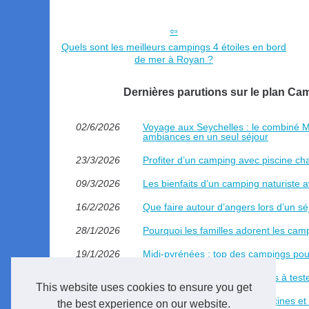
Quels sont les meilleurs campings 4 étoiles en bord
de mer à Royan ?
Dernières parutions sur le plan C
02/6/2026
Voyage aux Seychelles : le combiné Ma
ambiances en un seul séjour
23/3/2026
Profiter d’un camping avec piscine ch
09/3/2026
Les bienfaits d’un camping naturiste 
16/2/2026
Que faire autour d’angers lors d’un s
28/1/2026
Pourquoi les familles adorent les ca
19/1/2026
Midi-pyrénées : top des campings pou
10/11/2025
Les meilleurs parcs aquatiques à tes
This website uses cookies to ensure you get
05/10/2025
Où profiter des plus belles piscines 
the best experience on our website.