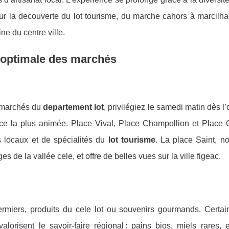
r la decouverte du lot tourisme, du marche cahors à marcilha
ine du centre ville.
e optimale des marchés
 marchés du
departement lot
, privilégiez le samedi matin dès l’
iance la plus animée. Place Vival, Place Champollion et Place 
s locaux et de spécialités du
lot tourisme
. La place Saint, n
s de la vallée cele, et offre de belles vues sur la ville figeac.
miers, produits du cele lot ou souvenirs gourmands. Certai
orisent le savoir-faire régional : pains bios, miels rares, e