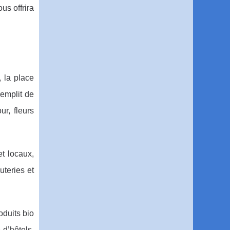
us offrira
 la place
remplit de
ur, fleurs
et locaux,
uteries et
oduits bio
 d’hôtels,