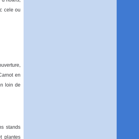
c cele ou
ouverture,
Carnot en
on loin de
ns stands
t plantes