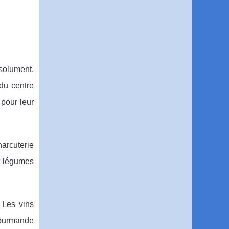
solument.
 du centre
 pour leur
harcuterie
et légumes
 Les vins
gourmande