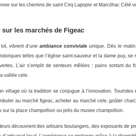
nnee sur les chemins de saint Cirq Lapopie et Marcilhac Célé vo
 sur les marchés de Figeac
ot, vibrent d’une
ambiance conviviale
unique. Dès le matin,
historiques telles que l’église saint-sauveur et la dame puy, se 
ertes. L’air s’emplit de senteurs mêlées : pains sortant du fo
a vallée cele.
n village où la tradition se conjugue à l’innovation. Touristes 
ambuler au marché figeac, acheter au marché cele, goûter charc
es sur la place champollion ou près du musee champollion.
iteurs découvrent des artisans boulangers, des exposants de pr
 d’artisanat local. L’expérience se prolonge grâce à la diversité