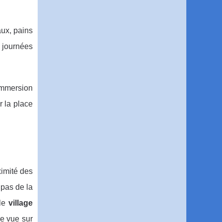
aux, pains
s journées
immersion
r la place
ximité des
pas de la
 le
village
ne vue sur