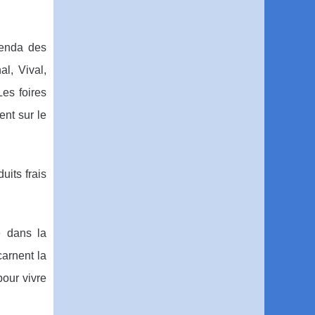
genda des
al, Vival,
es foires
nt sur le
uits frais
e dans la
carnent la
pour vivre