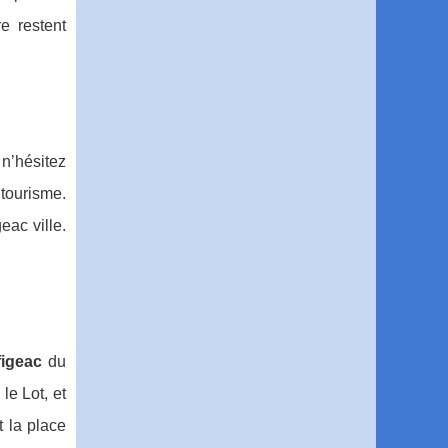
e restent
 n’hésitez
tourisme.
ac ville.
igeac
du
le Lot, et
t la place