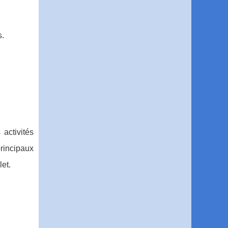
s.
 activités
principaux
let.