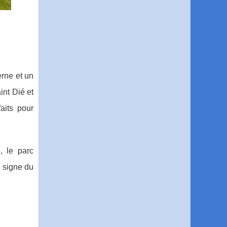
rne et un
int Dié et
aits pour
, le parc
e signe du