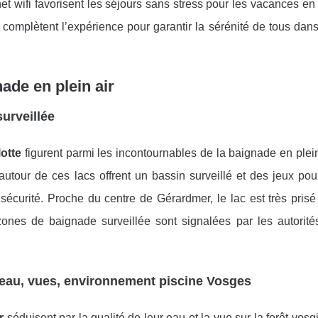
rnet wifi favorisent les séjours sans stress pour les vacances en
 complètent l’expérience pour garantir la sérénité de tous dan
nade en plein air
surveillée
otte
figurent parmi les incontournables de la baignade en plei
tour de ces lacs offrent un bassin surveillé et des jeux pour
écurité. Proche du centre de Gérardmer, le lac est très prisé
 zones de baignade surveillée sont signalées par les autorité
l’eau, vues, environnement piscine Vosges
r
séduisent par la qualité de leur eau et la vue sur la forêt vos