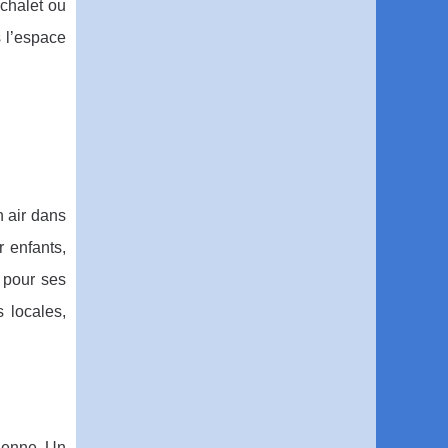
 chalet ou
s l’espace
n air dans
 enfants,
 pour ses
s locales,
gienne. Un