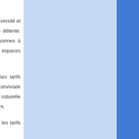
versité et
e détente.
rsonnes à
s, espaces
es tarifs
onviviale
naturelle
t.
les tarifs