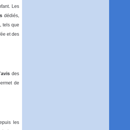
fant. Les
s
dédiés,
, tels que
ée et des
’
avis
des
permet de
epuis les