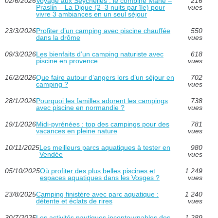
02/6/2026
Voyage aux Seychelles : le combiné Mahé –
216
Praslin – La Digue (2–3 nuits par île) pour
vues
vivre 3 ambiances en un seul séjour
23/3/2026
Profiter d’un camping avec piscine chauffée
550
dans la drôme
vues
09/3/2026
Les bienfaits d’un camping naturiste avec
618
piscine en provence
vues
16/2/2026
Que faire autour d’angers lors d’un séjour en
702
camping ?
vues
28/1/2026
Pourquoi les familles adorent les campings
738
avec piscine en normandie ?
vues
19/1/2026
Midi-pyrénées : top des campings pour des
781
vacances en pleine nature
vues
10/11/2025
Les meilleurs parcs aquatiques à tester en
980
Vendée
vues
05/10/2025
Où profiter des plus belles piscines et
1 249
espaces aquatiques dans les Vosges ?
vues
23/8/2025
Camping finistère avec parc aquatique :
1 240
détente et éclats de rires
vues
30/7/2025
Les activités nautiques incontournables des
1 289