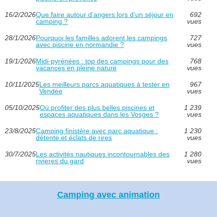
16/2/2026
Que faire autour d’angers lors d’un séjour en
692
camping ?
vues
28/1/2026
Pourquoi les familles adorent les campings
727
avec piscine en normandie ?
vues
19/1/2026
Midi-pyrénées : top des campings pour des
768
vacances en pleine nature
vues
10/11/2025
Les meilleurs parcs aquatiques à tester en
967
Vendée
vues
05/10/2025
Où profiter des plus belles piscines et
1 239
espaces aquatiques dans les Vosges ?
vues
23/8/2025
Camping finistère avec parc aquatique :
1 230
détente et éclats de rires
vues
30/7/2025
Les activités nautiques incontournables des
1 280
rivieres du gard
vues
Camping avec animation