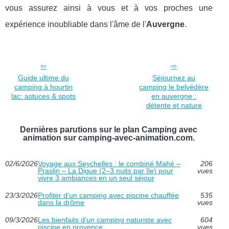
vous assurez ainsi à vous et à vos proches une
expérience inoubliable dans l'âme de l'
Auvergne
.
Guide ultime du
Séjournez au
camping à hourtin
camping le belvédère
lac: astuces & spots
en auvergne :
détente et nature
Dernières parutions sur le plan Camping avec
animation sur camping-avec-animation.com.
02/6/2026
Voyage aux Seychelles : le combiné Mahé –
206
Praslin – La Digue (2–3 nuits par île) pour
vues
vivre 3 ambiances en un seul séjour
23/3/2026
Profiter d’un camping avec piscine chauffée
535
dans la drôme
vues
09/3/2026
Les bienfaits d’un camping naturiste avec
604
piscine en provence
vues