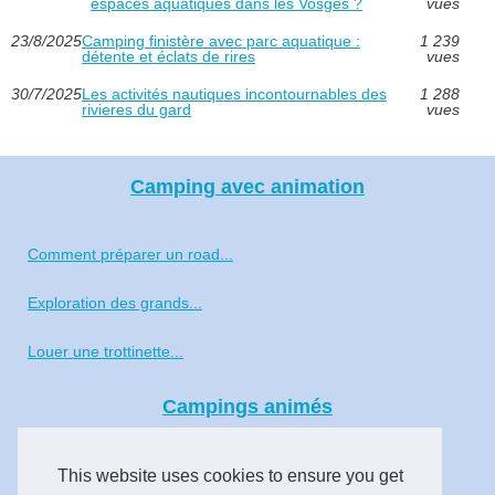
espaces aquatiques dans les Vosges ?
vues
23/8/2025
Camping finistère avec parc aquatique :
1 239
détente et éclats de rires
vues
30/7/2025
Les activités nautiques incontournables des
1 288
rivieres du gard
vues
Camping avec animation
Comment préparer un road...
Exploration des grands...
Louer une trottinette...
Campings animés
Voyage aux Seychelles : le...
This website uses cookies to ensure you get