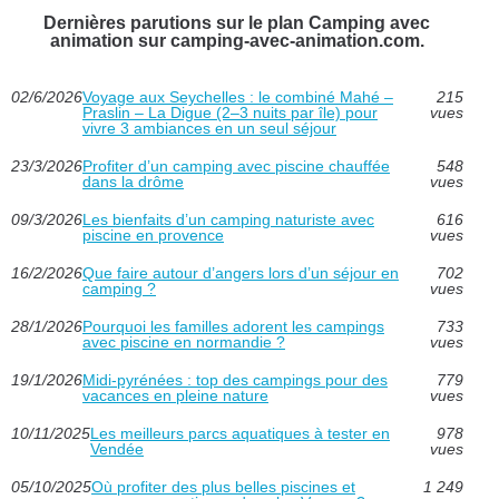
Dernières parutions sur le plan Camping avec
animation sur camping-avec-animation.com.
02/6/2026
Voyage aux Seychelles : le combiné Mahé –
215
Praslin – La Digue (2–3 nuits par île) pour
vues
vivre 3 ambiances en un seul séjour
23/3/2026
Profiter d’un camping avec piscine chauffée
548
dans la drôme
vues
09/3/2026
Les bienfaits d’un camping naturiste avec
616
piscine en provence
vues
16/2/2026
Que faire autour d’angers lors d’un séjour en
702
camping ?
vues
28/1/2026
Pourquoi les familles adorent les campings
733
avec piscine en normandie ?
vues
19/1/2026
Midi-pyrénées : top des campings pour des
779
vacances en pleine nature
vues
10/11/2025
Les meilleurs parcs aquatiques à tester en
978
Vendée
vues
05/10/2025
Où profiter des plus belles piscines et
1 249