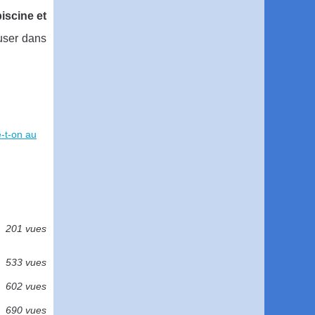
iscine et
muser dans
-t-on au
201 vues
533 vues
602 vues
690 vues