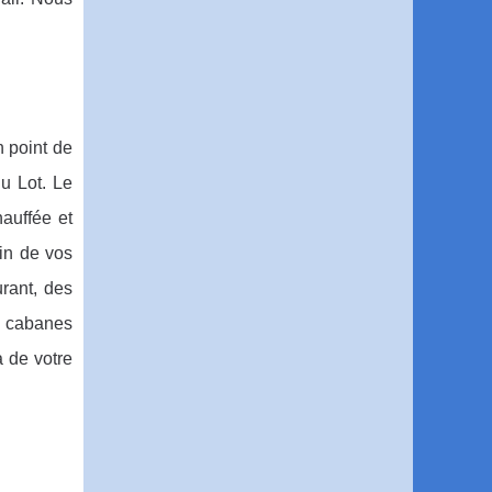
 point de
u Lot. Le
auffée et
oin de vos
rant, des
s cabanes
a de votre