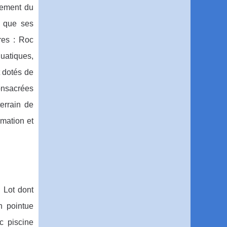
lement du
i que ses
res : Roc
uatiques,
 dotés de
onsacrées
errain de
imation et
 Lot dont
n pointue
c piscine