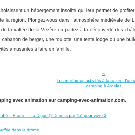
hoisissent un hébergement insolite qui leur permet de profiter
ls de la région. Plongez-vous dans l'atmosphère médiévale de 
 de la vallée de la Vézère ou partez à la découverte des chât
cabanon de berger, une roulotte, une tente lodge ou une bulle 
ités amusantes à faire en famille.
Les meilleures activités à faire lors d'un 
camping à Argelès
amping avec animation sur camping-avec-animation.com.
hé – Praslin – La Digue (2–3 nuits par île) pour vivre 3
auffée dans la drôme