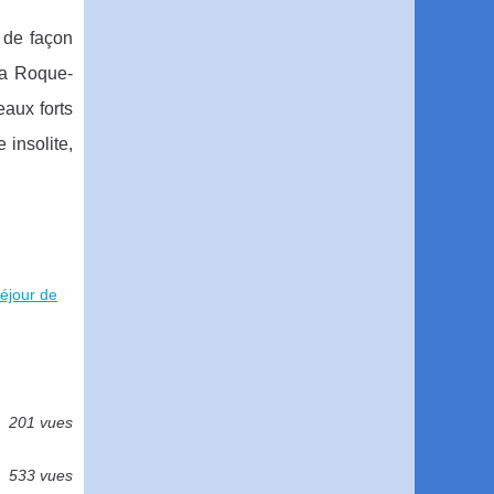
 de façon
La Roque-
eaux forts
insolite,
séjour de
201 vues
533 vues