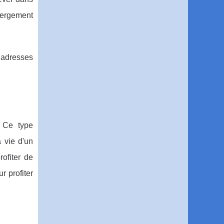
ébergement
s adresses
 Ce type
 vie d'un
ofiter de
r profiter