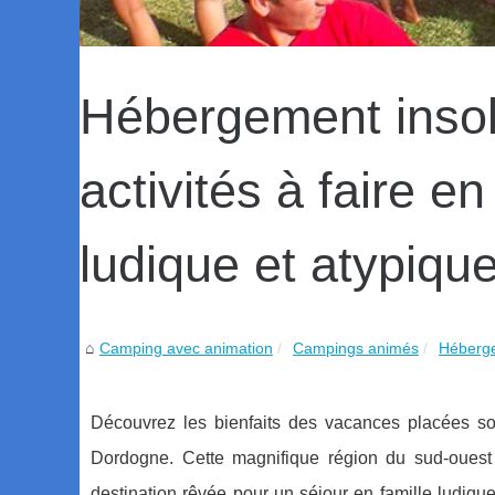
Hébergement insol
activités à faire e
ludique et atypiqu
Camping avec animation
Campings animés
Héberge
Découvrez les bienfaits des vacances placées sou
Dordogne. Cette magnifique région du sud-ouest d
destination rêvée pour un séjour en famille ludiqu