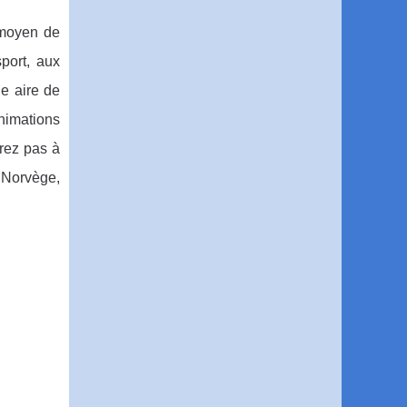
 moyen de
port, aux
ne aire de
animations
urez pas à
n Norvège,