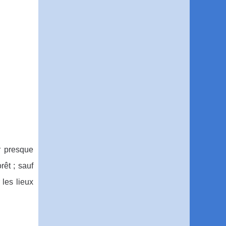
r presque
êt ; sauf
 les lieux