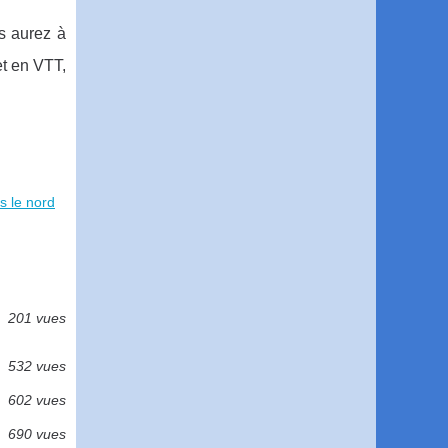
s aurez à
et en VTT,
s le nord
201 vues
532 vues
602 vues
690 vues