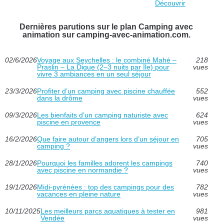
Découvrir
Dernières parutions sur le plan Camping avec
animation sur camping-avec-animation.com.
02/6/2026
Voyage aux Seychelles : le combiné Mahé –
218
Praslin – La Digue (2–3 nuits par île) pour
vues
vivre 3 ambiances en un seul séjour
23/3/2026
Profiter d’un camping avec piscine chauffée
552
dans la drôme
vues
09/3/2026
Les bienfaits d’un camping naturiste avec
624
piscine en provence
vues
16/2/2026
Que faire autour d’angers lors d’un séjour en
705
camping ?
vues
28/1/2026
Pourquoi les familles adorent les campings
740
avec piscine en normandie ?
vues
19/1/2026
Midi-pyrénées : top des campings pour des
782
vacances en pleine nature
vues
10/11/2025
Les meilleurs parcs aquatiques à tester en
981
Vendée
vues