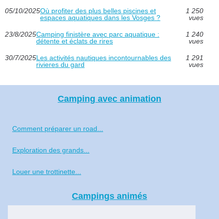
05/10/2025
Où profiter des plus belles piscines et
1 250
espaces aquatiques dans les Vosges ?
vues
23/8/2025
Camping finistère avec parc aquatique :
1 240
détente et éclats de rires
vues
30/7/2025
Les activités nautiques incontournables des
1 291
rivieres du gard
vues
Camping avec animation
Comment préparer un road...
Exploration des grands...
Louer une trottinette...
Campings animés
Voyage aux Seychelles : le...