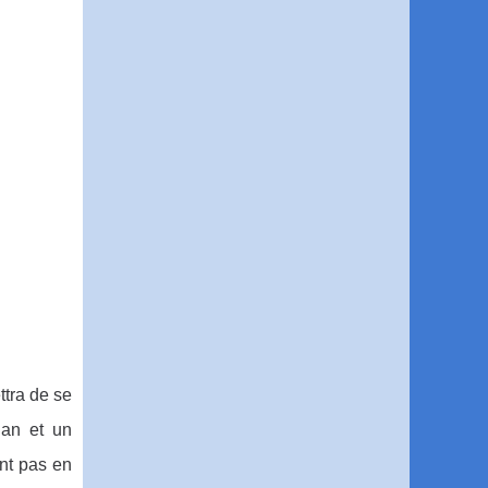
ttra de se
gan et un
ont pas en