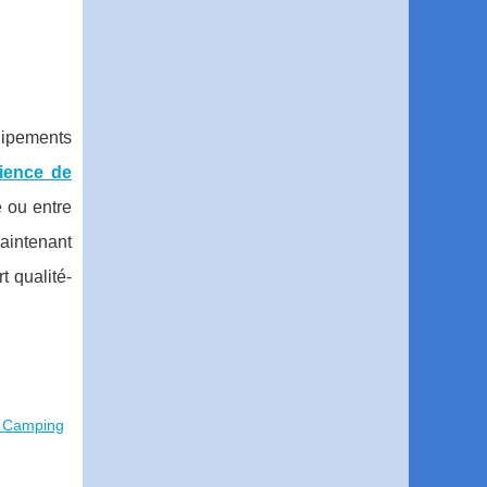
uipements
ience de
 ou entre
maintenant
t qualité-
u Camping