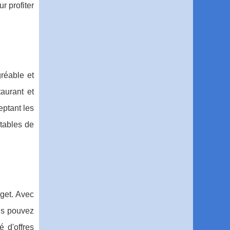
r profiter
réable et
aurant et
ptant les
tables de
dget. Avec
us pouvez
 d'offres