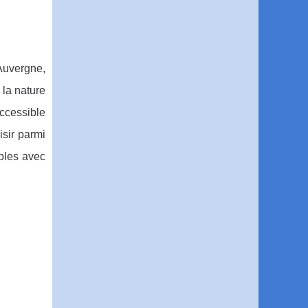
Auvergne,
 la nature
accessible
isir parmi
bles avec