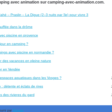
amping avec animation sur camping-avec-animation.com.
hé – Praslin – La Digue (2–3 nuits par île) pour vivre 3
auffée dans la drôme
avec piscine en provence
éjour en camping ?
mpings avec piscine en normandie ?
r des vacances en pleine nature
ter en Vendée
et espaces aquatiques dans les Vosges ?
: détente et éclats de rires
s des rivieres du gard
ourni par
Blogger