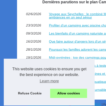
Dernières parutions sur le plan C
02/6/2026
Voyage aux Seychelles : le combiné Ma
ambiances en un seul séjour
23/3/2026
Profiter d’un camping avec piscine ch
09/3/2026
Les bienfaits d’un camping naturiste 
16/2/2026
Que faire autour d’angers lors d’un s
28/1/2026
Pourquoi les familles adorent les ca
19/1/2026
Midi-pyrénées : top des campings pou
10/11/2025
Les meilleurs parcs aquatiques à tes
This website uses cookies to ensure you get
05/10/2025
Où profiter des plus belles piscines 
the best experience on our website.
Learn more
23/8/2025
Camping finistère avec parc aquatique 
30/7/2025
Les activités nautiques incontournable
Refuse Cookie
Allow cookies
© 2026
Camping-avec-animation.com
|
Cookies Policy
|
RSS
| F