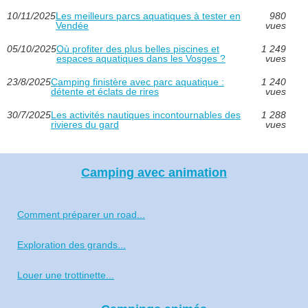
10/11/2025
Les meilleurs parcs aquatiques à tester en
980
Vendée
vues
05/10/2025
Où profiter des plus belles piscines et
1 249
espaces aquatiques dans les Vosges ?
vues
23/8/2025
Camping finistère avec parc aquatique :
1 240
détente et éclats de rires
vues
30/7/2025
Les activités nautiques incontournables des
1 288
rivieres du gard
vues
Camping avec animation
Comment préparer un road...
Exploration des grands...
Louer une trottinette...