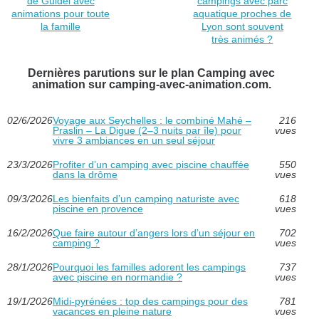
de Guidel avec
campings avec parc
animations pour toute
aquatique proches de
la famille
Lyon sont souvent
très animés ?
Dernières parutions sur le plan Camping avec
animation sur camping-avec-animation.com.
02/6/2026
Voyage aux Seychelles : le combiné Mahé –
216
Praslin – La Digue (2–3 nuits par île) pour
vues
vivre 3 ambiances en un seul séjour
23/3/2026
Profiter d’un camping avec piscine chauffée
550
dans la drôme
vues
09/3/2026
Les bienfaits d’un camping naturiste avec
618
piscine en provence
vues
16/2/2026
Que faire autour d’angers lors d’un séjour en
702
camping ?
vues
28/1/2026
Pourquoi les familles adorent les campings
737
avec piscine en normandie ?
vues
19/1/2026
Midi-pyrénées : top des campings pour des
781
vacances en pleine nature
vues