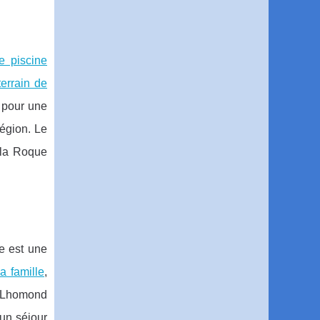
e piscine
terrain de
 pour une
égion. Le
 la Roque
e
e est une
a famille
,
e Lhomond
 un séjour