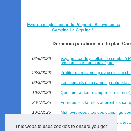
Évasion en plein cœur du Périgord : Bienvenue au
Camping La Cigaline !
Dernières parutions sur le plan C
02/6/2026
Voyage aux Seychelles : le combiné Ma
ambiances en un seul séjour
23/3/2026
Profiter d’un camping avec piscine ch
09/3/2026
Les bienfaits d’un camping naturiste 
16/2/2026
Que faire autour d’angers lors d’un s
28/1/2026
Pourquoi les familles adorent les ca
19/1/2026
Midi-pyrénées : top des campings pou
10/11/2025
Les meilleurs parcs aquatiques à tes
This website uses cookies to ensure you get