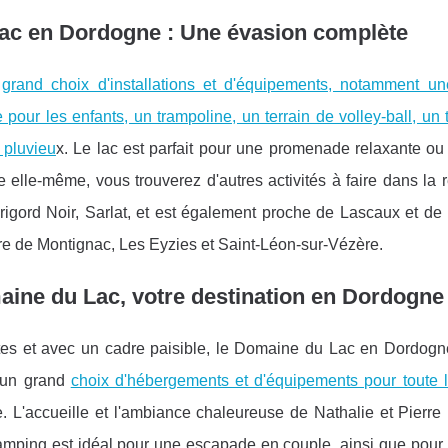
Lac en Dordogne : Une évasion complète
n
grand choix d'installations et d'équipements, notamment un
our les enfants, un trampoline, un terrain de volley-ball, un 
 pluvieu
x. Le lac est parfait pour une promenade relaxante ou
lle-même, vous trouverez d'autres activités à faire dans la r
érigord Noir, Sarlat, et est également proche de Lascaux et de
ure de Montignac, Les Eyzies et Saint-Léon-sur-Vézère.
maine du Lac, votre destination en Dordogn
es et avec un cadre paisible, le Domaine du Lac en Dordogn
c un grand
choix d'hébergements et d'équipements pour toute l
 L'accueille et l'ambiance chaleureuse de Nathalie et Pierr
 camping est idéal pour une escapade en couple, ainsi que pour