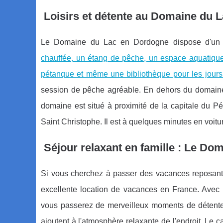
Loisirs et détente au Domaine du 
Le Domaine du Lac en Dordogne dispose d'u
chauffée, un étang de pêche, un espace aquatique p
pétanque et même une bibliothèque pour les jours
session de pêche agréable. En dehors du domaine e
domaine est situé à proximité de la capitale du P
Saint Christophe. Il est à quelques minutes en voit
Séjour relaxant en famille : Le Do
Si vous cherchez à passer des vacances reposant
excellente location de vacances en France. Ave
vous passerez de merveilleux moments de détente.
ajoutent à l'atmosphère relaxante de l'endroit. Le