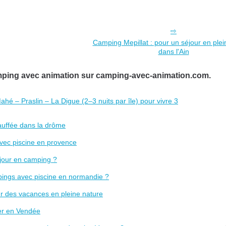
Camping Mepillat : pour un séjour en plei
dans l'Ain
amping avec animation sur camping-avec-animation.com.
hé – Praslin – La Digue (2–3 nuits par île) pour vivre 3
auffée dans la drôme
avec piscine en provence
éjour en camping ?
mpings avec piscine en normandie ?
r des vacances en pleine nature
ter en Vendée