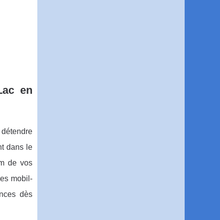
Lac en
 détendre
t dans le
um de vos
es mobil-
ances dès