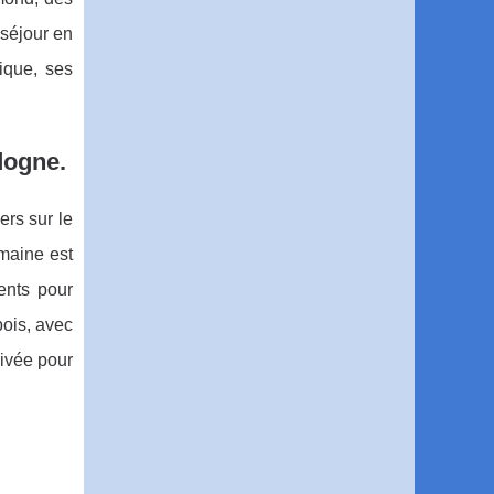
 séjour en
ique, ses
dogne.
ers sur le
omaine est
ents pour
bois, avec
rivée pour