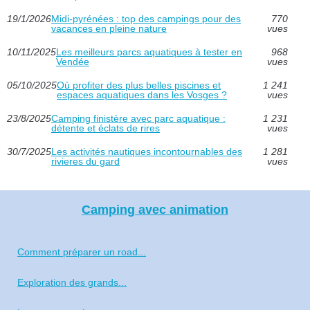
19/1/2026
Midi-pyrénées : top des campings pour des
770
vacances en pleine nature
vues
10/11/2025
Les meilleurs parcs aquatiques à tester en
968
Vendée
vues
05/10/2025
Où profiter des plus belles piscines et
1 241
espaces aquatiques dans les Vosges ?
vues
23/8/2025
Camping finistère avec parc aquatique :
1 231
détente et éclats de rires
vues
30/7/2025
Les activités nautiques incontournables des
1 281
rivieres du gard
vues
Camping avec animation
Comment préparer un road...
Exploration des grands...