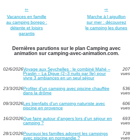
Vacances en famille
Marche à l aiguillon
au camping borepo :
sur mer : découvrez
détente et loisirs
le camping les dunes
garantis
Dernières parutions sur le plan Camping avec
animation sur camping-avec-animation.com.
02/6/2026
Voyage aux Seychelles : le combiné Mahé –
207
Praslin – La Digue (2–3 nuits par île) pour
vues
vivre 3 ambiances en un seul séjour
23/3/2026
Profiter d’un camping avec piscine chauffée
536
dans la drôme
vues
09/3/2026
Les bienfaits d’un camping naturiste avec
606
piscine en provence
vues
16/2/2026
Que faire autour d’angers lors d’un séjour en
693
camping ?
vues
28/1/2026
Pourquoi les familles adorent les campings
728
avec piscine en normandie ?
vues