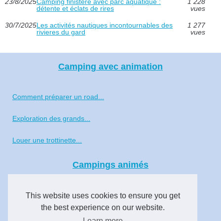
23/8/2025
Camping finistère avec parc aquatique :
1 228
détente et éclats de rires
vues
30/7/2025
Les activités nautiques incontournables des
1 277
rivieres du gard
vues
Camping avec animation
Comment préparer un road...
Exploration des grands...
Louer une trottinette...
Campings animés
Voyage aux Seychelles : le...
This website uses cookies to ensure you get
Profiter d’un camping avec...
the best experience on our website.
Learn more