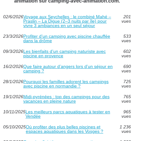
animation sur camping-avec-animation.com.
02/6/2026
Voyage aux Seychelles : le combiné Mahé –
201
Praslin – La Digue (2–3 nuits par île) pour
vues
vivre 3 ambiances en un seul séjour
23/3/2026
Profiter d’un camping avec piscine chauffée
533
dans la drôme
vues
09/3/2026
Les bienfaits d’un camping naturiste avec
602
piscine en provence
vues
16/2/2026
Que faire autour d’angers lors d’un séjour en
690
camping ?
vues
28/1/2026
Pourquoi les familles adorent les campings
725
avec piscine en normandie ?
vues
19/1/2026
Midi-pyrénées : top des campings pour des
765
vacances en pleine nature
vues
10/11/2025
Les meilleurs parcs aquatiques à tester en
965
Vendée
vues
05/10/2025
Où profiter des plus belles piscines et
1 236
espaces aquatiques dans les Vosges ?
vues