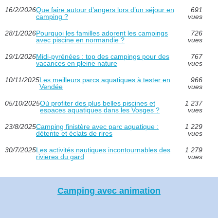
16/2/2026
Que faire autour d’angers lors d’un séjour en
691
camping ?
vues
28/1/2026
Pourquoi les familles adorent les campings
726
avec piscine en normandie ?
vues
19/1/2026
Midi-pyrénées : top des campings pour des
767
vacances en pleine nature
vues
10/11/2025
Les meilleurs parcs aquatiques à tester en
966
Vendée
vues
05/10/2025
Où profiter des plus belles piscines et
1 237
espaces aquatiques dans les Vosges ?
vues
23/8/2025
Camping finistère avec parc aquatique :
1 229
détente et éclats de rires
vues
30/7/2025
Les activités nautiques incontournables des
1 279
rivieres du gard
vues
Camping avec animation