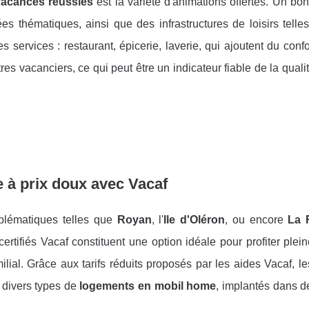
vacances réussies
est la variété d'animations offertes. Un b
ées thématiques, ainsi que des infrastructures de loisirs tell
 services : restaurant, épicerie, laverie, qui ajoutent du confo
res vacanciers, ce qui peut être un indicateur fiable de la quali
 à prix doux avec Vacaf
blématiques telles que
Royan
, l'
Ile d'Oléron
, ou encore
La 
ifiés Vacaf constituent une option idéale pour profiter plei
lial. Grâce aux tarifs réduits proposés par les aides Vacaf, le
 divers types de
logements en mobil home
, implantés dans d