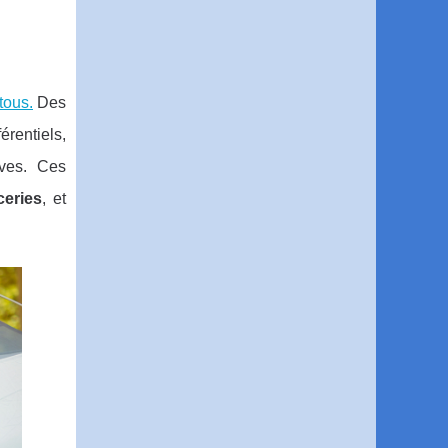
tous.
Des
érentiels,
ives. Ces
ceries
, et