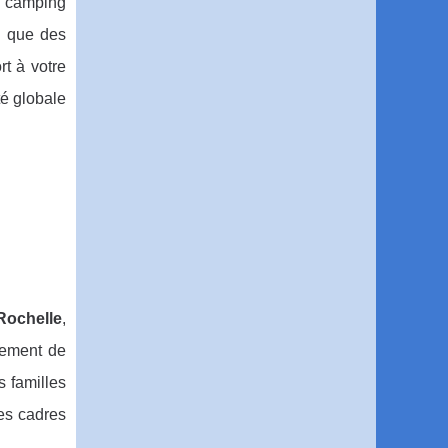
on camping
es que des
rt à votre
té globale
Rochelle
,
nement de
s familles
es cadres