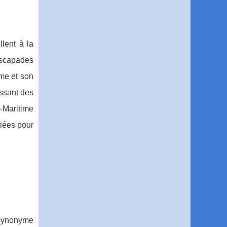
lent à la
 escapades
ime et son
issant des
-Maritime
riées pour
synonyme