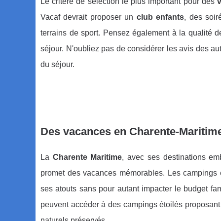
Le critère de sélection le plus important pour des
Vacaf devrait proposer un
club enfants
, des soir
terrains de sport. Pensez également à la qualité des
séjour. N'oubliez pas de considérer les avis des aut
du séjour.
Des vacances en Charente-Maritime
La
Charente Maritime
, avec ses destinations em
promet des vacances mémorables. Les campings cert
ses atouts sans pour autant impacter le budget fami
peuvent accéder à des campings étoilés proposant
naturels préservés.