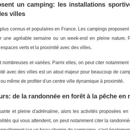
ent un camping: les installations sportiv
es villes
 plus connus et populaires en France. Les campings proposent 
er une agréable semaine ou un week-end en pleine nature. 
 espaces verts et la proximité avec des villes.
 nombreuses et variées. Parmi elles, on peut citer notamment l
imité avec des villes est un atout majeur pour beaucoup de ca
 ou même de profiter d'un centre ville dynamique à proximité.
rs: de la randonnée en forêt à la pêche en
ssante et pleine d'adrénaline, alors les activités proposées en
bilités qui vous attendent, on peut notamment citer la randonné
tranquillement sur un beau chemin de campagne, c'est également