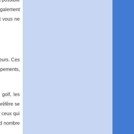
également
nt vous ne
teurs. Ces
mpements,
golf, les
préfère se
r ceux qui
and nombre