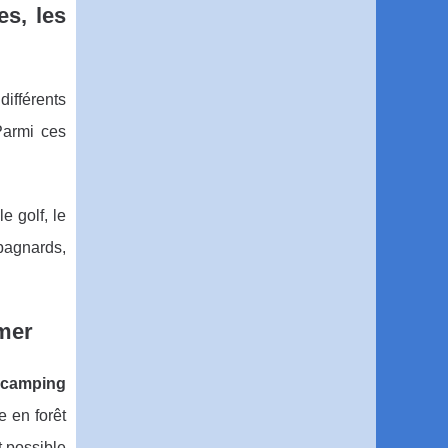
es, les
différents
Parmi ces
e golf, le
mpagnards,
 mer
camping
e en forêt
 possible