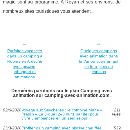
magie sont au programme. A Royan et ses environs, de
nombreux sites touristiques vous attendent.
Parfaites vacances
Quelques campings
dans un camping à
avec animation dans
Ruoms en Ardèche
le Var où votre enfant
avec piscine,
se fera plein de
toboggan et
copains
animations
Dernières parutions sur le plan Camping avec
animation sur camping-avec-animation.com.
02/6/2026
Voyage aux Seychelles : le combiné Mahé –
211
Praslin – La Digue (2–3 nuits par île) pour
vues
vivre 3 ambiances en un seul séjour
23/3/2026
Profiter d’un camping avec piscine chauffée
539