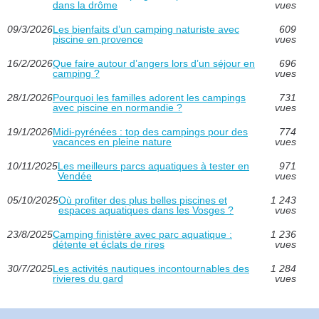
dans la drôme
vues
09/3/2026
Les bienfaits d’un camping naturiste avec
609
piscine en provence
vues
16/2/2026
Que faire autour d’angers lors d’un séjour en
696
camping ?
vues
28/1/2026
Pourquoi les familles adorent les campings
731
avec piscine en normandie ?
vues
19/1/2026
Midi-pyrénées : top des campings pour des
774
vacances en pleine nature
vues
10/11/2025
Les meilleurs parcs aquatiques à tester en
971
Vendée
vues
05/10/2025
Où profiter des plus belles piscines et
1 243
espaces aquatiques dans les Vosges ?
vues
23/8/2025
Camping finistère avec parc aquatique :
1 236
détente et éclats de rires
vues
30/7/2025
Les activités nautiques incontournables des
1 284
rivieres du gard
vues